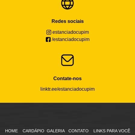
Redes sociais
estanciadocupim
/estanciadocupim
Contate-nos
linktr.ee/estanciadocupim
HOME
CARDÁPIO
GALERIA
CONTATO
LINKS PARA VOCÊ